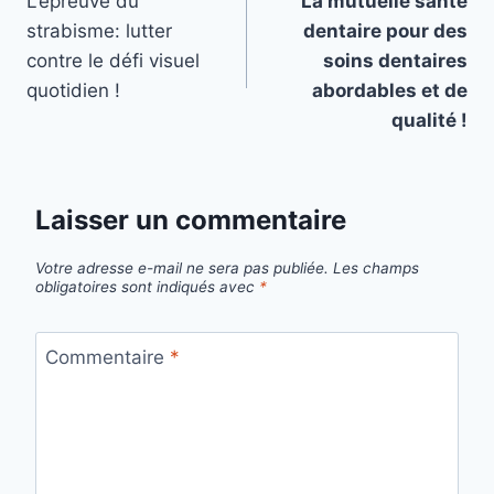
L’épreuve du
La mutuelle santé
de
strabisme: lutter
dentaire pour des
l’article
contre le défi visuel
soins dentaires
quotidien !
abordables et de
qualité !
Laisser un commentaire
Votre adresse e-mail ne sera pas publiée.
Les champs
obligatoires sont indiqués avec
*
Commentaire
*